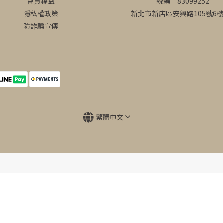
會員權益
統編｜83099252
隱私權政策
新北市新店區安興路105號6樓
防詐騙宣傳
繁體中文