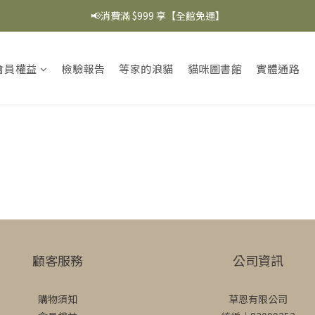
📢消費滿 $999 享【全館免運】
會員權益
檢驗報告
等家的浪貓
貓咪圖書館
實體通路
顧客服務
公司資訊
購物須知
草恩有限公司