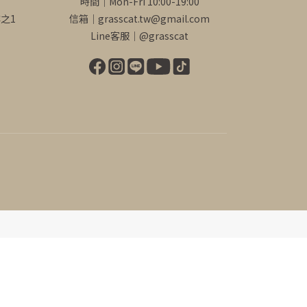
時間｜Mon-Fri 10:00-19:00
之1
信箱｜grasscat.tw@gmail.com
Line客服｜
@grasscat