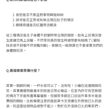
食慾是否不振且對事物興致缺缺
排泄是否正常或有無出現拉肚子的情況
眼睛旁邊是否紅腫常流眼淚
這三種情況是主子身體不舒服時常出現的徵狀，如有上述情況發
生建議您馬上送醫，不然等到真的發生時通常都有點晚了( 貓咪
除非很不舒服不然很難判斷)，寧願花一點預算也不要拿寶貝們的
身體開玩笑。
Q.養貓需要準備什麼？
其實一個飼料碗、一杯水就可以了，沒有啦！小編在這邊開個玩
笑，其實養寵物最基本的就是日常必需品，在室內許可有空房間
的情況下亦能佈置專屬貓房，但據眾多飼主口述這件事多半是浪
費錢的開始，比較需要注意的是如果今天領養在外野放已久的浪
浪，防盜窗這個物品絕對不能少，對於在外混跡已久的專家們，