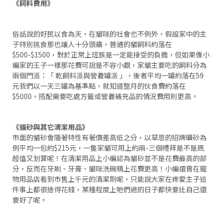
《飼料費用》
俗話說的好民以食為天，在貓咪的社會也不例外，假設家中的主
子特別挑食那也讓人十分頭痛，普通的貓飼料約落在
$500-$1500，對於正常上班族是一定能接受的負擔，但如果像小
編家的王子一樣那花費可說是不容小覷，家貓主要吃的飼料分為
兩個門派：「 乾飼料派與營養罐派 」，後者平均一罐約落在59
元我們以一天三罐為基準點，就知道整月的伙食費約落在
$5000，搭配需要吃處方籤或營養補充品的情況費用則更高。
《貓砂與其它清潔用品》
市面的貓砂會隨著特性有著價差高低之分，以草恩的招牌礦砂為
例平均一包約$215元，一隻家貓可用上約兩-三個禮拜是不是既
超值又划算呢！在清潔用品上小編認為貓砂並不是花費最高的部
分，反而在牙刷、牙膏、貓咪洗碗精上花費更高！小編還曾在寵
物用品店看到市售上千元的清潔劑呢，只能說大家在疼愛主子這
件事上都很捨得花錢，某種程度上牠們過的日子都快要比自己還
要好了呢。