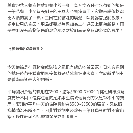
其實現代人養寵物就跟養小孩一樣，舉凡食衣住行想得到的都是
一筆花費，小至每天刷牙的器具大至醫療費用，客觀來說價格都
比人類的高了一點，主因在於貓咪的嗅覺、味覺器官過於敏感，
多半使用的食品、用品都要以無添加為主在選品上更為嚴格，而
醫療則沒有寵物健保的部分所以對於飼主是高昂卻必要的費用。
《醫療與保健費用》
今天無論是在寵物店或動物之家把有緣的牠帶回家，首先會遇到
的就是疫苗接種費用緊接著就是結紮與健康檢查，對於新手飼主
是養貓前期最大的開銷。
平均貓咪掛號的費用在$500、結紮$3000-$7000而健檢則根據難
度有所不同，值得注意的是如果生病或需要開刀又是筆不小的費
用，要知道平均一天的住院費約在$500~$2500的區間，又依照
病情情況有所不同，因此對於飼主來說有一筆預備金絕對不會出
錯，條件許可的話寵物保單亦能考量。