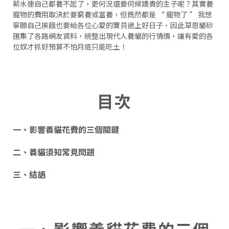
薪水連自己都養不起了，更何況還要伺候嬌貴的主子呢？其實養
寵物的費用取決於要窮養或富養，但既然都是 “ 寵物了 ” 我想
寧願自己挨餓也要給各位心愛的寶貝過上好日子，因此草恩貓砂
匯集了各路網友資料，統整出現代人養貓的行情價，讓有愛的各
位奴才抓好預算不怕月底只能吃土！
目次
一、影響養貓花費的三個關鍵
二、養貓須知常見問題
三、結語