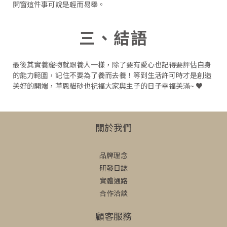
開窗這件事可說是輕而易舉。
三、結語
最後其實養寵物就跟養人一樣，除了要有愛心也記得要評估自身
的能力範圍，記住不要為了養而去養！等到生活許可時才是創造
美好的開端，草恩貓砂也祝褔大家與主子的日子幸福美滿~ ♥
關於我們
品牌理念
研發日誌
實體通路
合作洽談
顧客服務