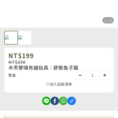
1 / 2
NT$199
NT$250
木天蓼填充貓玩具｜舒壓兔子踢
數量
加入追蹤清單