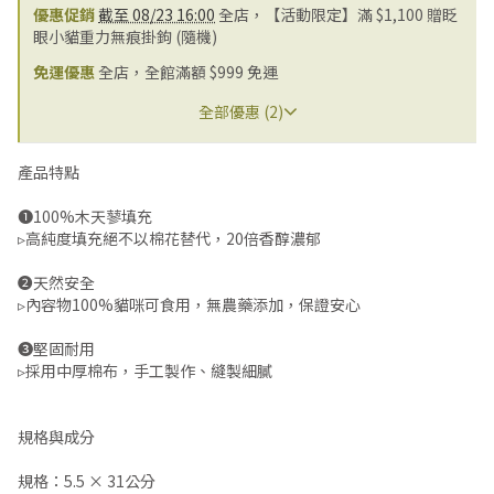
優惠促銷
截至 08/23 16:00
全店，【活動限定】滿 $1,100 贈眨
眼小貓重力無痕掛鉤 (隨機)
免運優惠
全店，全館滿額 $999 免運
全部優惠 (2)
產品特點
❶100%木天蓼填充
▹高純度填充絕不以棉花替代，20倍香醇濃郁
❷天然安全
▹內容物100%貓咪可食用，無農藥添加，保證安心
❸堅固耐用
▹採用中厚棉布，手工製作、縫製細膩
規格與成分
規格：5.5 × 31公分